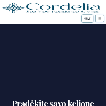
LT
Pradėkite savo kelionę