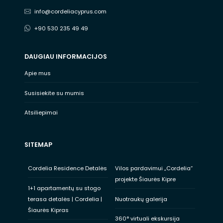
info@cordeliacyprus.com
+90 530 235 49 49
DAUGIAU INFORMACIJOS
Apie mus
Susisiekite su mumis
Atsiliepimai
SITEMAP
Cordelia Residence Detalės
Vilos pardavimui „Cordelia“
projekte Šiaurės Kipre
1+1 apartamentų su stogo
terasa detalės | Cordelia |
Nuotraukų galerija
Šiaurės Kipras
360° virtuali ekskursija