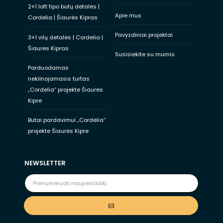
2+1 loft tipo butų detalės |
Apie mus
Cordelia | Šiaurės Kipras
Pavyzdiniai projektai
3+1 vilų detalės | Cordelia |
Šiaurės Kipras
Susisiekite su mumis
Parduodamas
nekilnojamasis turtas
„Cordelia“ projekte Šiaurės
Kipre
Butai pardavimui „Cordelia“
projekte Šiaurės Kipre
NEWSLETTER