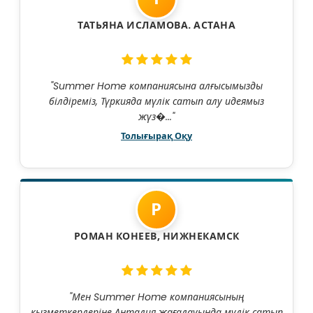
ТАТЬЯНА ИСЛАМОВА. АСТАНА
"Summer Home компаниясына алғысымызды
білдіреміз, Түркияда мүлік сатып алу идеямыз
жүз�..."
Толығырақ Оқу
Р
РОМАН КОНЕЕВ, НИЖНЕКАМСК
"Мен Summer Home компаниясының
қызметкерлеріне Анталия жағалауында мүлік сатып