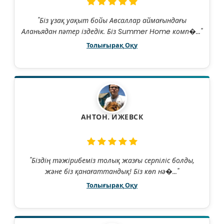
"Біз ұзақ уақыт бойы Авсаллар аймағындағы
Аланьядан пәтер іздедік. Біз Summer Home комп�..."
Толығырақ Оқу
АНТОН. ИЖЕВСК
"Біздің тәжірибеміз толық жазғы серпіліс болды,
және біз қанағаттандық! Біз көп нә�..."
Толығырақ Оқу