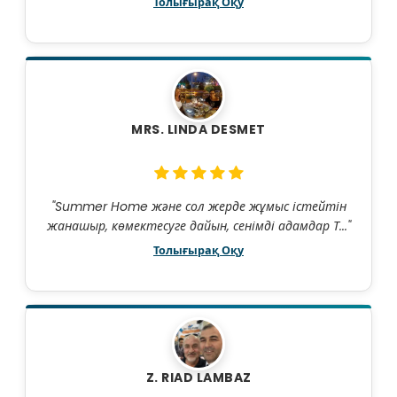
Толығырақ Оқу
MRS. LINDA DESMET
"Summer Home және сол жерде жұмыс істейтін
жанашыр, көмектесуге дайын, сенімді адамдар Т..."
Толығырақ Оқу
Z. RIAD LAMBAZ