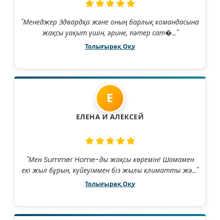
"Менеджер Эдвардқа және оның барлық командасына
жақсы уақыт үшін, әрине, пәтер сат�..."
Толығырақ Оқу
Е
ЕЛЕНА И АЛЕКСЕЙ
"Мен Summer Home-ды жақсы көремін! Шамамен
екі жыл бұрын, күйеуіммен біз жылы климатты жә..."
Толығырақ Оқу