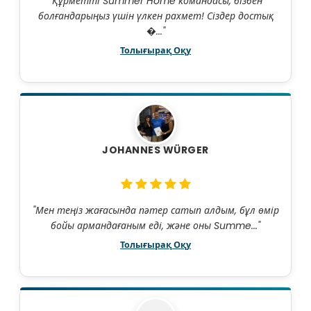
"Құрметті Summer Home командасы, бізбен
болғандарыңыз үшін үлкен рахмет! Сіздер достық
�..."
Толығырақ Оқу
JOHANNES WÜRGER
"Мен теңіз жағасында пәтер сатып алдым, бұл өмір
бойы армандағаным еді, және оны Summe..."
Толығырақ Оқу