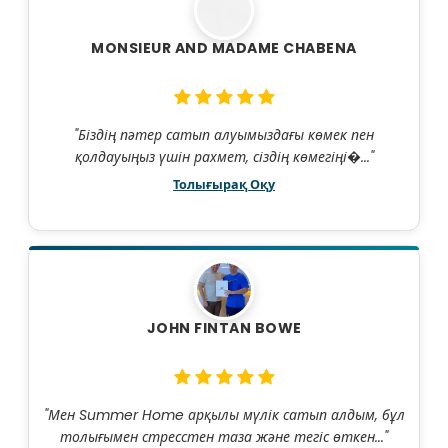
MONSIEUR AND MADAME CHABENA
"Біздің пәтер сатып алуымыздағы көмек пен
қолдауыңыз үшін рахмет, сіздің көмегіңі�..."
Толығырақ Оқу
JOHN FINTAN BOWE
"Мен Summer Home арқылы мүлік сатып алдым, бұл
толығымен стресстен таза және тегіс өткен..."