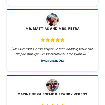
MR. MATTIAS AND MRS. PETRA
"Біз Summer Home кеңсесіне тап болдық және сол
жерде Ишықпен кездескенімізге өте қуаныш..."
Толығырақ Оқу
CARINE DE GUSSEME & FRANKY VEKENS