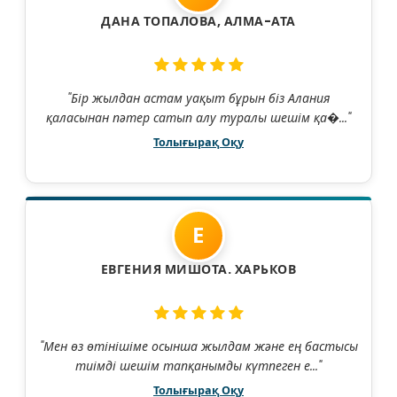
ДАНА ТОПАЛОВА, АЛМА-АТА
"Бір жылдан астам уақыт бұрын біз Алания
қаласынан пәтер сатып алу туралы шешім қа�..."
Толығырақ Оқу
Е
ЕВГЕНИЯ МИШОТА. ХАРЬКОВ
"Мен өз өтінішіме осынша жылдам және ең бастысы
тиімді шешім тапқанымды күтпеген е..."
Толығырақ Оқу