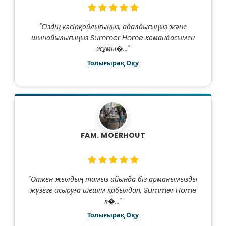
"Сіздің кәсіпқойлығыңыз, адалдығыңыз және
шынайылығыңыз Summer Home командасымен
жұмы�..."
Толығырақ Оқу
FAM. MOERHOUT
"Өткен жылдың тамыз айында біз арманымызды
жүзеге асыруға шешім қабылдап, Summer Home
к�..."
Толығырақ Оқу