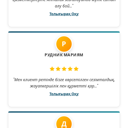
алу бой..."
Толығырақ Оқу
Р
РУДНИК МАРИЯМ
"Мен клиент ретінде бізге көрсетілген сезімталдық,
жауапкершілік пен құрметті қар..."
Толығырақ Оқу
Д