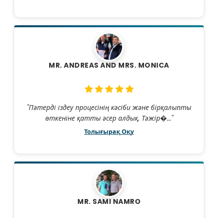
MR. ANDREAS AND MRS. MONICA
"Пәтерді іздеу процесінің кәсіби және бірқалыпты
өткеніне қатты әсер алдық. Тәжір�..."
Толығырақ Оқу
MR. SAMI NAMRO