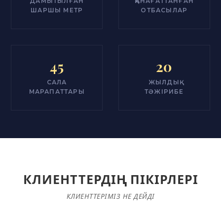
ДАМЫТЫЛҒАН
ҚАНАҒАТТАНҒАН
ШАРШЫ МЕТР
ОТБАСЫЛАР
45
20
САЛА
ЖЫЛДЫҚ
МАРАПАТТАРЫ
ТӘЖІРИБЕ
КЛИЕНТТЕРДІҢ ПІКІРЛЕРІ
КЛИЕНТТЕРІМІЗ НЕ ДЕЙДІ