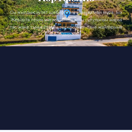
Он жылдық сәулет шеберлігімен анықталған мұра. Біз
Жерорта теңізі жағалауының қатты сұлулығын жарық,
тас және тыныштықтың эксклюзивті пана жайларына
айналдырамыз.