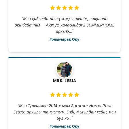
"Мен қабылдаған ең жақсы шешім, ешқашан
өкінбейтінім — Alanya қаласындағы SUMMERHOME
арқы�..."
Толығырақ Оқу
MRS. LESIA
"Мен Түркиямен 2014 жылы Summer Home Real
Estate арқылы таныстым. Енді, 4 жылдан кейін, мен
бұл ко..."
Толығырақ Оқу