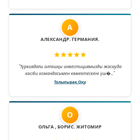
А
АЛЕКСАНДР. ГЕРМАНИЯ.
"Түркиядағы алғашқы инвестициямызды жасауда
кәсіби командасымен көмектескені үш�..."
Толығырақ Оқу
О
ОЛЬГА , БОРИС. ЖИТОМИР