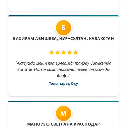
Б
БАХИРАМ АБИШЕВА, НУР-СУЛТАН, КАЗАХСТАН
"Alanyada менің пәтерлерімді таңдау барысында
SummerHome компаниясына терең алғысымды
біл�..."
Толығырақ Оқу
М
МАНОИЛЭ СВЕТЛАНА КРАСНОДАР