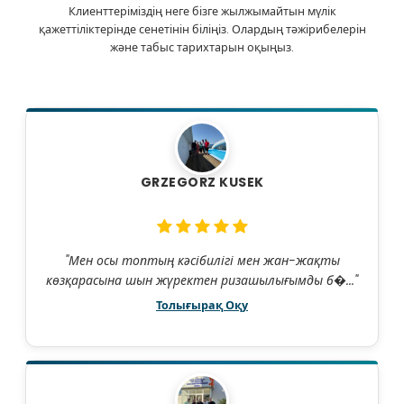
Клиенттеріміздің неге бізге жылжымайтын мүлік
қажеттіліктерінде сенетінін біліңіз. Олардың тәжірибелерін
және табыс тарихтарын оқыңыз.
GRZEGORZ KUSEK
"Мен осы топтың кәсібилігі мен жан-жақты
көзқарасына шын жүректен ризашылығымды б�..."
Толығырақ Оқу