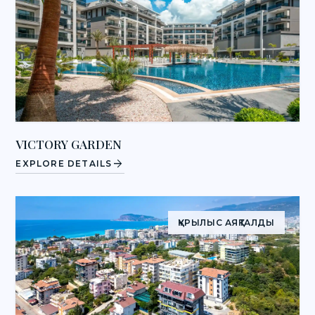
VICTORY GARDEN
arrow_forward
EXPLORE DETAILS
ҚҰРЫЛЫС АЯҚТАЛДЫ