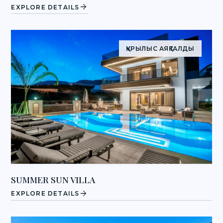
arrow_forward
EXPLORE DETAILS
ҚҰРЫЛЫС АЯҚТАЛДЫ
SUMMER SUN VILLA
arrow_forward
EXPLORE DETAILS