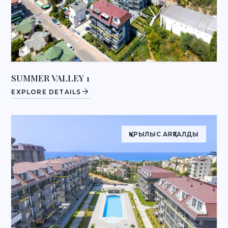
SUMMER VALLEY 1
arrow_forward
EXPLORE DETAILS
ҚҰРЫЛЫС АЯҚТАЛДЫ