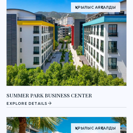
ҚҰРЫЛЫС АЯҚТАЛДЫ
SUMMER PARK BUSINESS CENTER
arrow_forward
EXPLORE DETAILS
ҚҰРЫЛЫС АЯҚТАЛДЫ