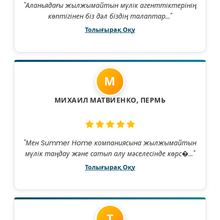
"Аланьядағы жылжымайтын мүлік агенттіктерінің
көптігінен біз дәл біздің талаптар..."
Толығырақ Оқу
М
МИХАИЛ МАТВИЕНКО, ПЕРМЬ
"Мен Summer Home компаниясына жылжымайтын
мүлік таңдау және сатып алу мәселесінде көрс�..."
Толығырақ Оқу
Т