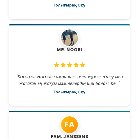
Толығырақ Оқу
MR. NOORI
"Summer Homes компаниясымен жұмыс істеу мен
жасаған ең жақсы мәмілелердің бірі болды. Кө..."
Толығырақ Оқу
FA
FAM. JANSSENS