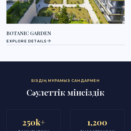
BOTANIC GARDEN
arrow_forward
EXPLORE DETAILS
БІЗДІҢ МҰРАМЫЗ САНДАРМЕН
Сәулеттік мінсіздік
250k+
1,200