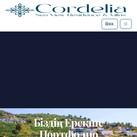
KK
Біздің Ерекше
Портфолио