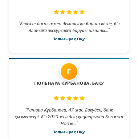
"Белекке достыммен демалысқа барған кезде, біз
Аланьяға экскурсияға баруды шештік..."
Толығырақ Оқу
Г
ГЮЛЬНАРА КУРБАНОВА, БАКУ
"Гүлнара Құрбанова, 47 жас, Бакуден, банк
қызметкері. Біз 2020 жылдың қаңтарында Summer
Home..."
Толығырақ Оқу