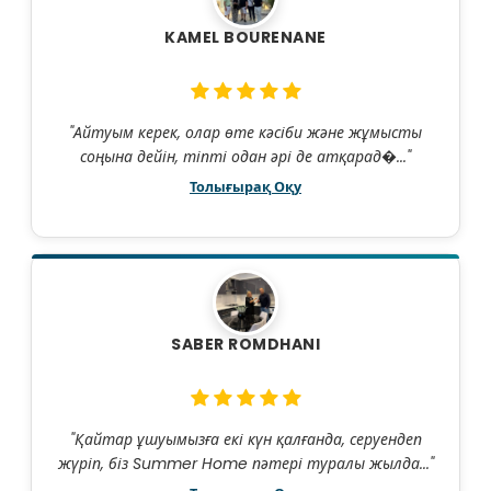
KAMEL BOURENANE
"Айтуым керек, олар өте кәсіби және жұмысты
соңына дейін, тіпті одан әрі де атқарад�..."
Толығырақ Оқу
SABER ROMDHANI
"Қайтар ұшуымызға екі күн қалғанда, серуендеп
жүріп, біз Summer Home пәтері туралы жылда..."