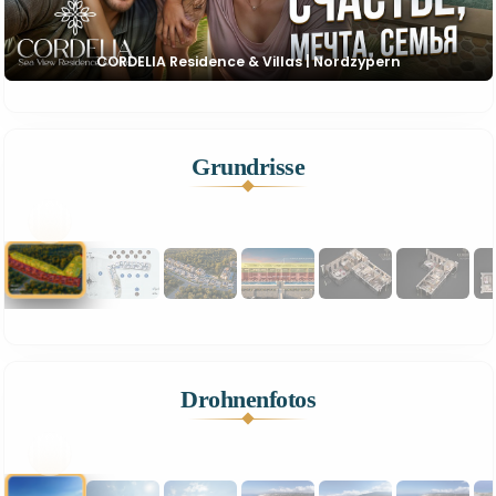
CORDELIA Residence & Villas | Nordzypern
Grundrisse
1
19
Drohnenfotos
1
19