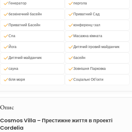
Генератор
пергола
безкінечний басейн
Приватний Сад
Приватний Басейн
конференц-зал
Спа
Масажна кімната
Йога
Дитячий ігровий майданчик
Дитячий майданчик
басейн
сауна
Зовнішня Парковка
біля моря
Соціальні Об'єкти
Опис
Cosmos Villa – Престижне життя в проекті 
Cordelia