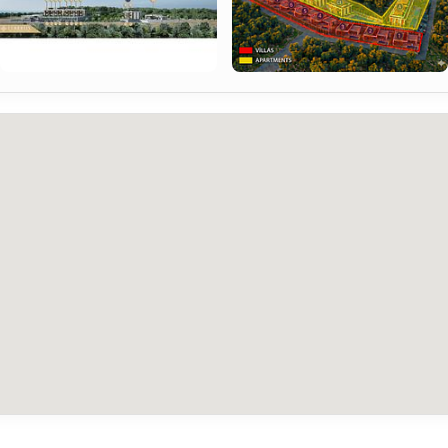
проекту, створеного для забезпечення комфорту та зручності. 
Завдяки своєму високому розташуванню та відмінним 
соціальним зручностям, Cordelia є однією з найпривабливіших 
спільнот для тих, хто шукає нерухомість на продаж в Північному 
Кіпрі, Гірне, Есентепе.
Переваги першокласного розташування
600 м від моря
28 км до центру міста Киренія
35 км до аеропорту Ерцан
Пішки до пляжу, ринку та ресторанів
Ідеальні умови для житлового проживання або високодохідних 
інвестицій.
Ексклюзивні зручності для власників Cosmos 
Villa