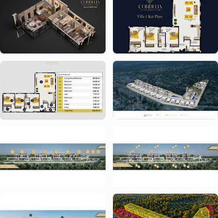
Середземне море
425 м² приватної землі
2 сучасні ванні кімнати
, обидві спроектовані з 
використанням високоякісних матеріалів
Повний вид на море з 
вітальні та усіх спалень
Скляні фасади від підлоги до стелі
Розташування з високим рівнем конфіденційності в межах 
комплексу
Сучасна зовнішня архітектура з використанням 
натурального каменю та дерева
Cosmos Villa створена таким чином, щоб кожна кімната 
відображала красу узбережжя, що робить її відмінним вибором 
як для інвесторів, так і для тих, хто шукає житло.
Проект Cordelia – Новий стандарт життя в 
Північному Кіпрі
Cosmos Villa є частиною Cordelia, сучасного житлового 