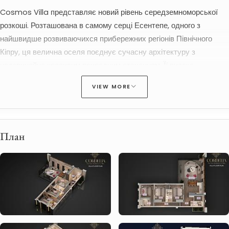
Cosmos Villa представляє новий рівень середземноморської 
розкоші. Розташована в самому серці Есентепе, одного з 
найшвидше розвиваючихся прибережних регіонів Північного 
Кіпру, ця велична оселя поєднує сучасну архітектуру з 
надзвичайно красивим природним оточенням. Її високе 
розташування гарантує постійний, панорамний вид на море та 
VIEW MORE
гори, забезпечуючи унікальний досвід життя.
Деталі нерухомості – Cosmos Villa
Витончений дизайн, який надає пріоритет якості, простору та 
План
абсолютного комфорту:
3 спальні + просторна вітальня
122,35 м² закритого внутрішнього простору
60 м² панорамна тераса з повним видом на море
182,35 м² загальної житлової площі
32 м² приватного безмежного басейну
 з видом на 