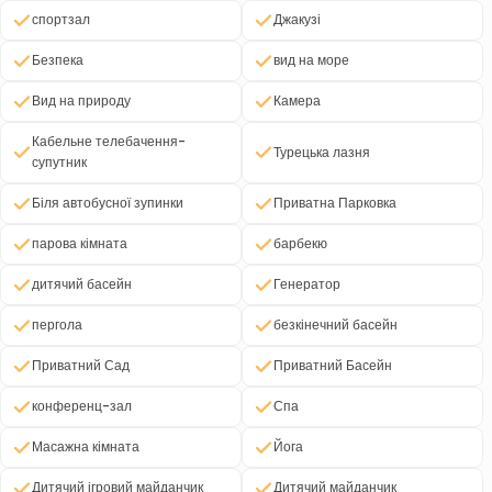
спортзал
Джакузі
Безпека
вид на море
Вид на природу
Камера
Кабельне телебачення-
Турецька лазня
супутник
Біля автобусної зупинки
Приватна Парковка
парова кімната
барбекю
дитячий басейн
Генератор
пергола
безкінечний басейн
Приватний Сад
Приватний Басейн
конференц-зал
Спа
Масажна кімната
Йога
Дитячий ігровий майданчик
Дитячий майданчик