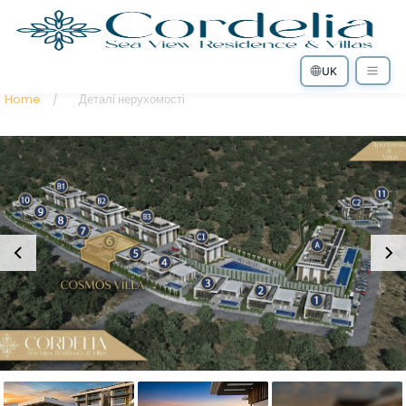
UK
Home
/
Деталі нерухомості