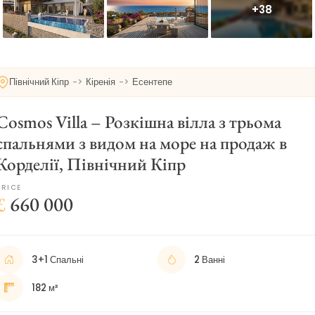
+38
Північний Кіпр
->
Кіренія
->
Есентепе
Cosmos Villa – Розкішна вілла з трьома
спальнями з видом на море на продаж в
Корделії, Північний Кіпр
PRICE
£
660 000
3+1 Спальні
2 Ванні
182 м²