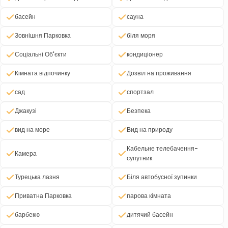
басейн
сауна
Зовнішня Парковка
біля моря
Соціальні Об'єкти
кондиціонер
Кімната відпочинку
Дозвіл на проживання
сад
спортзал
Джакузі
Безпека
вид на море
Вид на природу
Кабельне телебачення-
Камера
супутник
Турецька лазня
Біля автобусної зупинки
Приватна Парковка
парова кімната
барбекю
дитячий басейн