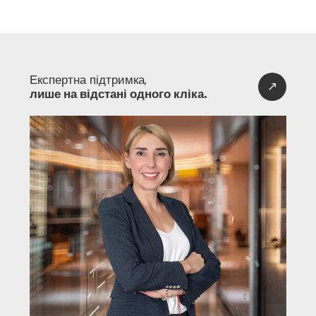
Мешканці Cosmos Villa мають повний доступ до всіх розкішних 
зручностей на території Cordelia:
Підігрітий панорамний басейн
Турецька лазня, сауна та парова кімната
Експертна підтримка,
Професійний фітнес-центр та студія пілатесу
лише на відстані одного кліка.
Тераса для йоги та медитації з водоспадом
Дитяча ігрова кімната
Конференц-зали та коворкінг
Озеленені зелені сади
Зони для барбекю та місця для відпочинку
Приватна парковка та сховище
Ці зручності піднімають Cordelia до рівня одного з 
найсучасніших житлових комплексів в Есентепе.
Терміни будівництва та план оплати
Завершення:
 Грудень 2028