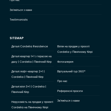
Про нас
Зв’яжіться з нами
Testimonials
SITEMAP
Деталі Cordelia Residence
Вілли на продаж у проєкті
Cordelia у Північному Кіпрі
Деталі квартир 1+1 з терасою на
даху | Cordelia | Північний Кіпр
Фотогалерея
Деталі лофт-квартир 2+1 |
Віртуальний тур 360°
Cordelia | Північний Кіпр
Про нас
Деталі вілл 3+1 | Cordelia |
Референсні проєкти
Північний Кіпр
Зв’яжіться з нами
Нерухомість на продаж у проекті
Cordelia на Північному Кіпрі