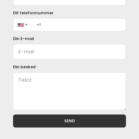
Projektet tilbyder en fleksibel og investorvenlig 
betalingsstruktur:
Dit telefonnummer
Projektets færdiggørelse: December 2028
Reservationsgebyr: £2,000
Din E-mail
35% handpenge
Resterende saldo over 36 måneder
Muligheder for månedlige eller kvartalsvise afdrag
Din besked
Denne struktur gør det muligt for købere at sikre en 
ejendom 
i Nordcypern
 af høj kvalitet, samtidig med at de håndterer 
pengestrømmen effektivt.
Hvorfor investere i denne ejendom
✔ Førsteklasses Esentepe kystbeliggenhed
✔ Fuld panoramisk middelhavshavudsigt
SEND
✔ Rummelig 2+1 loftindretning
✔ En del af Cordelia Sea View Apartments & Villas