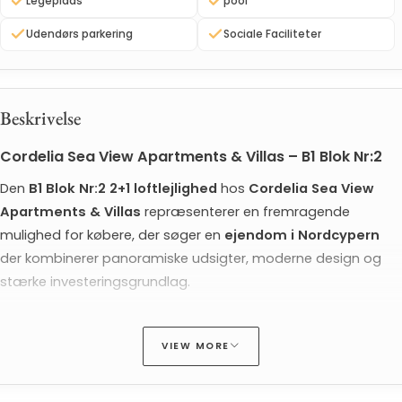
Legeplads
pool
Udendørs parkering
Sociale Faciliteter
Beskrivelse
Cordelia Sea View Apartments & Villas – B1 Blok Nr:2
Den 
B1 Blok Nr:2 2+1 loftlejlighed
 hos 
Cordelia Sea View 
Apartments & Villas
 repræsenterer en fremragende 
mulighed for købere, der søger en 
ejendom i Nordcypern
der kombinerer panoramiske udsigter, moderne design og 
stærke investeringsgrundlag.
Beliggende i det yderst eftertragtede Esentepe-område, 
skiller denne lejlighed sig ud blandt 
lejligheder med 
VIEW MORE
havudsigt i Nordcypern
 takket være dens høje beliggenhed, 
fulde nordvendte middelhavshavudsigt og effektive loftstil-