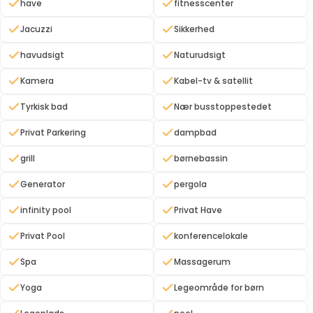
have
fitnesscenter
Jacuzzi
Sikkerhed
havudsigt
Naturudsigt
Kamera
Kabel-tv & satellit
Tyrkisk bad
Nær busstoppestedet
Privat Parkering
dampbad
grill
børnebassin
Generator
pergola
infinity pool
Privat Have
Privat Pool
konferencelokale
Spa
Massagerum
Yoga
Legeområde for børn