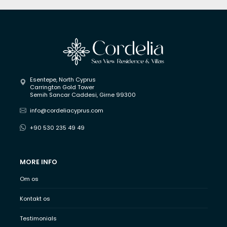
✔ Adgang til førsteklasses faciliteter i resort-stil
✔ Højt udlejnings- og gensalgspotentiale
✔ Fleksibel langsigtet betalingsplan
✔ Stor efterspørgsel efter lejligheder og villaer med 
havudsigt i Nordcypern
B1 Blok Nr:2 hos Cordelia Sea View Apartments & Villas
 er 
Esentepe, North Cyprus
Carrington Gold Tower
et fremragende valg for købere, der søger et moderne 
Semih Sancar Caddesi, Girne 99300
kysthjem eller en sikker investering inden for et af de mest 
info@cordeliacyprus.com
lovende 
projekter med lejligheder og villaer med 
+90 530 235 49 49
panoramisk havudsigt i Nordcypern
.
MORE INFO
Om os
Kontakt os
Testimonials