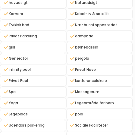
havudsigt
Naturudsigt
Kamera
Kabel-tv & satellit
Tyrkisk bad
Nær busstoppestedet
Privat Parkering
dampbad
grill
børnebassin
Generator
pergola
infinity pool
Privat Have
Privat Pool
konferencelokale
Spa
Massagerum
Yoga
Legeområde for børn
Legeplads
pool
Udendørs parkering
Sociale Faciliteter