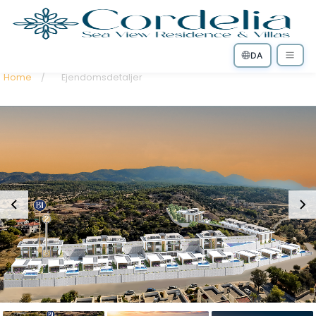
DA
Home
/
Ejendomsdetaljer