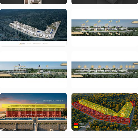
Altanen forbedrer den daglige livskvalitet, mens den 
betydeligt øger udlejnings- og gensalgspotentialet, hvilket 
positionerer lejligheden konkurrencedygtigt blandt 
lejligheder med havudsigt i Nordcypern
.
Projektoversigt – Cordelia Sea View Apartments &
Villas
Cordelia Sea View Apartments & Villas
 er en moderne 
boligudvikling designet efter internationale standarder, der 
kombinerer lejlighedsboliger med eksklusive villaer med 
havudsigt. Projektet fokuserer på kvalitetskonstruktion, 
funktionelle layout og faciliteter i resort-stil, hvilket skaber en 
sikker og eftertragtet 
ejendom i Nordcypern
 til både bolig- 
og investeringsformål.
Med sin blanding af 
lejligheder med panoramisk 
havudsigt til salg
 og villa muligheder, tilbyder Cordelia 
varierede ejendomsvalg inden for et sammenhængende 