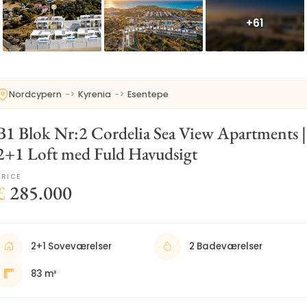
+61
Nordcypern
->
Kyrenia
->
Esentepe
B1 Blok Nr:2 Cordelia Sea View Apartments |
2+1 Loft med Fuld Havudsigt
PRICE
£
285.000
2+1 Soveværelser
2 Badeværelser
83 m²